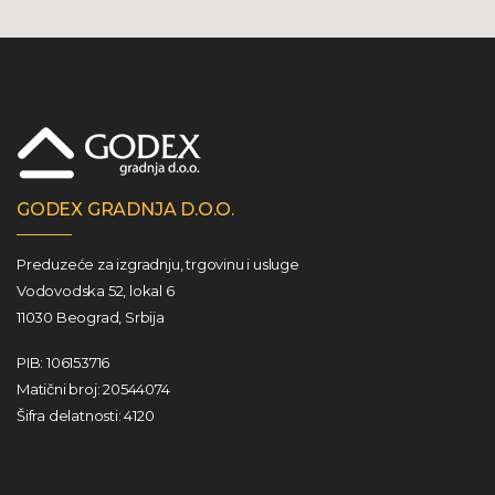
GODEX GRADNJA D.O.O.
Preduzeće za izgradnju, trgovinu i usluge
Vodovodska 52, lokal 6
11030 Beograd, Srbija
PIB: 106153716
Matični broj: 20544074
Šifra delatnosti: 4120