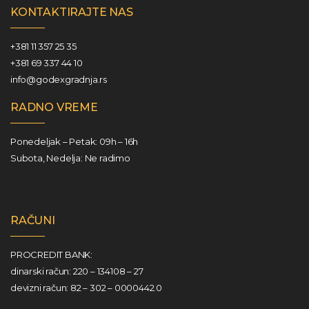
KONTAKTIRAJTE NAS
+381 11 357 25 35
+381 69 337 44 10
info@godexgradnja.rs
RADNO VREME
Ponedeljak – Petak: 09h – 16h
Subota, Nedelja: Ne radimo
RAČUNI
PROCREDIT BANK:
dinarski račun: 220 – 134108 – 27
devizni račun: 82 – 302 – 0000442.0