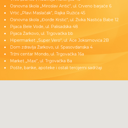
Osnovna škola „Miroslav Antić“, ul. Crveno barjače 6
Vrtić „Plavi Maslačak“, Rajka Ružića 45
Osnovna škola „Đorđe Krstić“, ul. Živka Nastića Babe 12
Pijaca Bele Vode, ul. Palisadska 48
Pijaca Žarkovo, ul. Trgovačka bb
Hipermarket „Super Vero“, ul. Ace Joksimovića 2B
Dom zdravlja Žarkovo, ul. Spasovdanska 4
Tržni centar Mondo, ul. Trgovačka 16a
Market „Maxi“, ul. Trgovačka 8a
Pošte, banke, apoteke i ostali tercijerni sadržaji