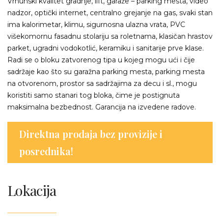
Vrhunski kvalitet gradnje, lift, garaže – parking mesta, video
nadzor, optički internet, centralno grejanje na gas, svaki stan
ima kalorimetar, klimu, sigurnosna ulazna vrata, PVC
višekomornu fasadnu stolariju sa roletnama, klasičan hrastov
parket, ugradni vodokotlić, keramiku i sanitarije prve klase.
Radi se o bloku zatvorenog tipa u kojeg mogu ući i čije
sadržaje kao što su garažna parking mesta, parking mesta
na otvorenom, prostor sa sadržajima za decu i sl., mogu
koristiti samo stanari tog bloka, čime je postignuta
maksimalna bezbednost. Garancija na izvedene radove.
Direktna prodaja bez provizije i
posrednika!
Lokacija