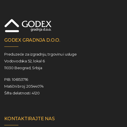
GODEX GRADNJA D.O.O.
Preduzeće za izgradnju, trgovinu i usluge
Vodovodska 52, lokal 6
11030 Beograd, Srbija
PIB: 106153716
Matični broj: 20544074
Šifra delatnosti: 4120
KONTAKTIRAJTE NAS