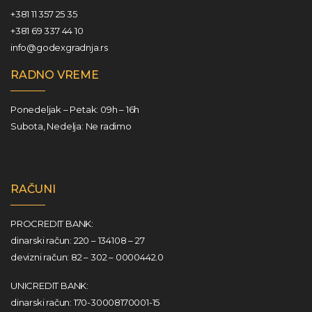
+381 11 357 25 35
+381 69 337 44 10
info@godexgradnja.rs
RADNO VREME
Ponedeljak – Petak: 09h – 16h
Subota, Nedelja: Ne radimo
RAČUNI
PROCREDIT BANK:
dinarski račun: 220 – 134108 – 27
devizni račun: 82 – 302 – 0000442.0
UNICREDIT BANK:
dinarski račun: 170-30008170001-15