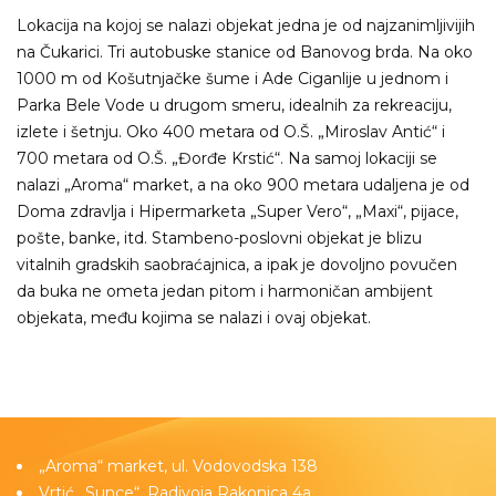
Lokacija na kojoj se nalazi objekat jedna je od najzanimljivijih
na Čukarici. Tri autobuske stanice od Banovog brda. Na oko
1000 m od Košutnjačke šume i Ade Ciganlije u jednom i
Parka Bele Vode u drugom smeru, idealnih za rekreaciju,
izlete i šetnju. Oko 400 metara od O.Š. „Miroslav Antić“ i
700 metara od O.Š. „Đorđe Krstić“. Na samoj lokaciji se
nalazi „Aroma“ market, a na oko 900 metara udaljena je od
Doma zdravlja i Hipermarketa „Super Vero“, „Maxi“, pijace,
pošte, banke, itd. Stambeno-poslovni objekat je blizu
vitalnih gradskih saobraćajnica, a ipak je dovoljno povučen
da buka ne ometa jedan pitom i harmoničan ambijent
objekata, među kojima se nalazi i ovaj objekat.
„Aroma“ market, ul. Vodovodska 138
Vrtić „Sunce“, Radivoja Rakonjca 4a