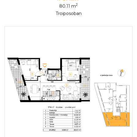
2
80.11 m
Troiposoban