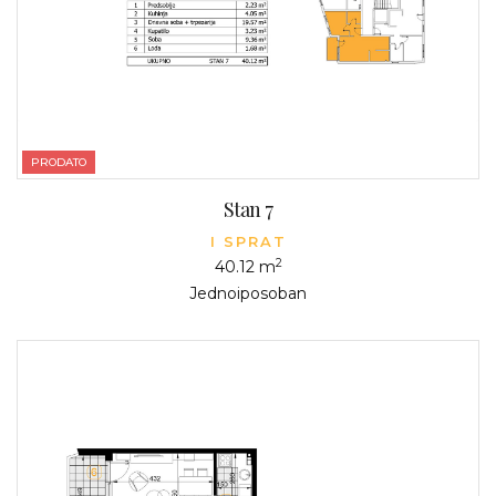
PRODATO
Stan 7
I SPRAT
2
40.12 m
Jednoiposoban