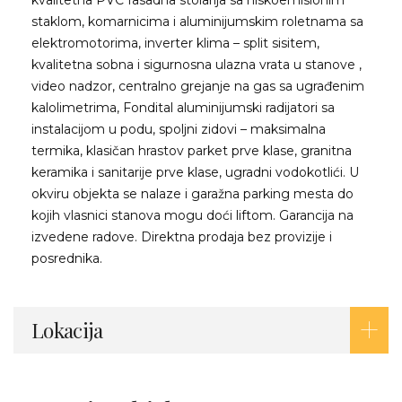
kvalitetna PVC fasadna stolarija sa niskoemisionim
staklom, komarnicima i aluminijumskim roletnama sa
elektromotorima, inverter klima – split sisitem,
kvalitetna sobna i sigurnosna ulazna vrata u stanove ,
video nadzor, centralno grejanje na gas sa ugrađenim
kalolimetrima, Fondital aluminijumski radijatori sa
instalacijom u podu, spoljni zidovi – maksimalna
termika, klasičan hrastov parket prve klase, granitna
keramika i sanitarije prve klase, ugradni vodokotlići. U
okviru objekta se nalaze i garažna parking mesta do
kojih vlasnici stanova mogu doći liftom. Garancija na
izvedene radove. Direktna prodaja bez provizije i
posrednika.
Lokacija