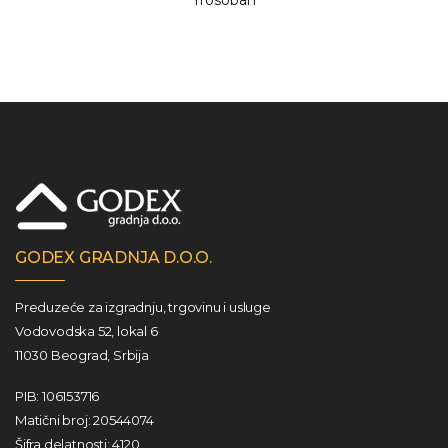
Trosoban
GODEX GRADNJA D.O.O.
Preduzeće za izgradnju, trgovinu i usluge
Vodovodska 52, lokal 6
11030 Beograd, Srbija
PIB: 106153716
Matični broj: 20544074
Šifra delatnosti: 4120