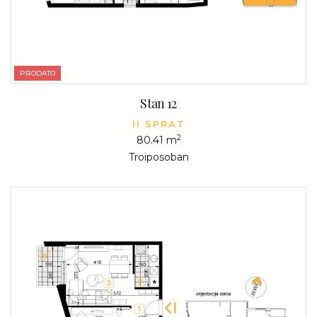
PRODATO
Stan 12
II SPRAT
2
80.41 m
Troiposoban