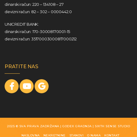
dinarski račun: 220 – 134108 – 27
devizni račun: 82 – 302 – 0000442.0
UNICREDIT BANK:
dinarski račun: 170-30008170001-15
devizni račun: 35170003000817000212
PRATITE NAS
2025 © SVA PRAVA ZADRŽANA | GODEX GRADNJA |
SIXTH SENSE STUDIO
NASLOVNA
NEKRETNINE
STANOVI
O NAMA
KONTAKT