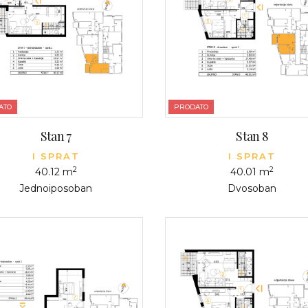
ATO
PRODATO
Stan 7
Stan 8
I SPRAT
I SPRAT
2
2
40.12 m
40.01 m
Jednoiposoban
Dvosoban