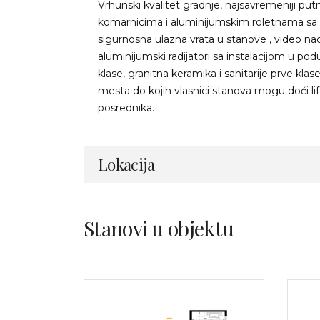
Vrhunski kvalitet gradnje, najsavremeniji putn
komarnicima i aluminijumskim roletnama sa el
sigurnosna ulazna vrata u stanove , video na
aluminijumski radijatori sa instalacijom u pod
klase, granitna keramika i sanitarije prve klas
mesta do kojih vlasnici stanova mogu doći lif
posrednika.
Lokacija
Stanovi u objektu