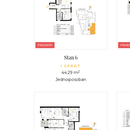
PRODATO
PROD
Stan 6
I SPRAT
2
44.29 m
Jednoiposoban