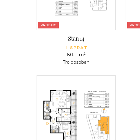
PRODATO
PROD
Stan 14
II SPRAT
2
80.11 m
Troiposoban