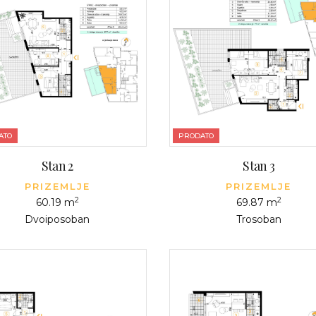
ATO
PRODATO
Stan 2
Stan 3
PRIZEMLJE
PRIZEMLJE
2
2
60.19 m
69.87 m
Dvoiposoban
Trosoban