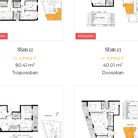
ATO
PRODATO
Stan 12
Stan 13
II SPRAT
II SPRAT
2
2
80.41 m
40.01 m
Troiposoban
Dvosoban