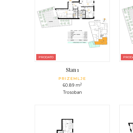
PRODATO
PROD
Stan 1
PRIZEMLJE
2
60.89 m
Trosoban