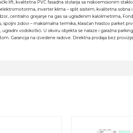
ički lift, kvalitetna PVC fasadna stolarija sa niskoemisionim stakl
ektromotorima, inverter klima – split sisitem, kvalitetna sobna i
dzor, centralno grejanje na gas sa ugrađenim kalolimetrima, Fond
u, spoljni zidovi – maksimalna termika, klasičan hrastov parket pr
e, ugradni vodokotlići. U okviru objekta se nalaze i garažna parkin
tom. Garancija na izvedene radove. Direktna prodaja bez provizije