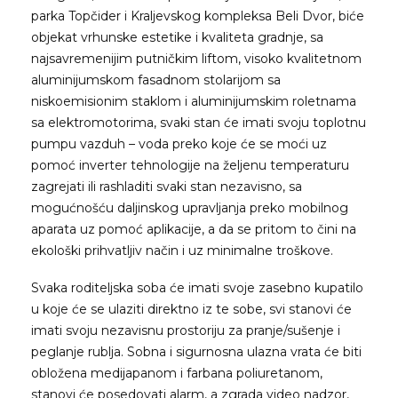
parka Topčider i Kraljevskog kompleksa Beli Dvor, biće
objekat vrhunske estetike i kvaliteta gradnje, sa
najsavremenijim putničkim liftom, visoko kvalitetnom
aluminijumskom fasadnom stolarijom sa
niskoemisionim staklom i aluminijumskim roletnama
sa elektromotorima, svaki stan će imati svoju toplotnu
pumpu vazduh – voda preko koje će se moći uz
pomoć inverter tehnologije na željenu temperaturu
zagrejati ili rashladiti svaki stan nezavisno, sa
mogućnošću daljinskog upravljanja preko mobilnog
aparata uz pomoć aplikacije, a da se pritom to čini na
ekološki prihvatljiv način i uz minimalne troškove.
Svaka roditeljska soba će imati svoje zasebno kupatilo
u koje će se ulaziti direktno iz te sobe, svi stanovi će
imati svoju nezavisnu prostoriju za pranje/sušenje i
peglanje rublja. Sobna i sigurnosna ulazna vrata će biti
obložena medijapanom i farbana poliuretanom,
stanovi će posedovati alarm, a zgrada video nadzor,