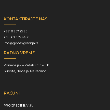
KONTAKTIRAJTE NAS
+381 11 357 25 35
+381 69 337 44 10
info@godexgradnja.rs
RADNO VREME
Ponedeljak – Petak: 09h – 16h
Subota, Nedelja: Ne radimo
RAČUNI
PROCREDIT BANK: