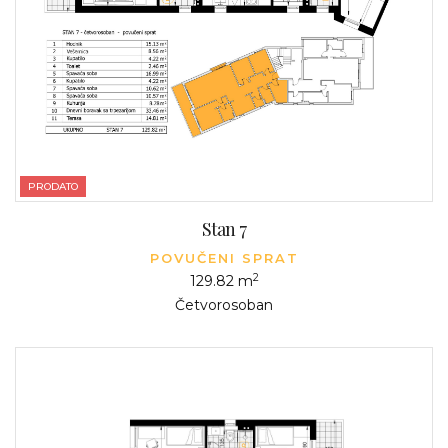
PRODATO
Stan 7
POVUČENI SPRAT
2
129.82 m
Četvorosoban