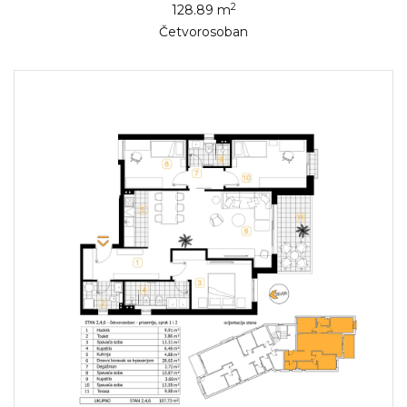
2
128.89 m
Četvorosoban