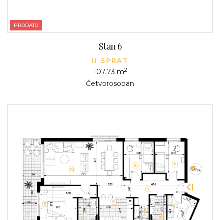
PRODATO
Stan 6
II SPRAT
2
107.73 m
Četvorosoban