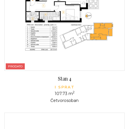
PRODATO
Stan 4
I SPRAT
2
107.73 m
Četvorosoban