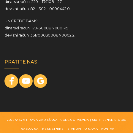
dinarski račun: 220 – 134108 – 27
devizni račun: 82 – 302 – 0000442.0
UNICREDIT BANK:
dinarski račun: 170-30008170001-15
devizni račun: 35170003000817000212
PRATITE NAS
2025 © SVA PRAVA ZADRŽANA | GODEX GRADNJA |
SIXTH SENSE STUDIO
NASLOVNA
NEKRETNINE
STANOVI
O NAMA
KONTAKT