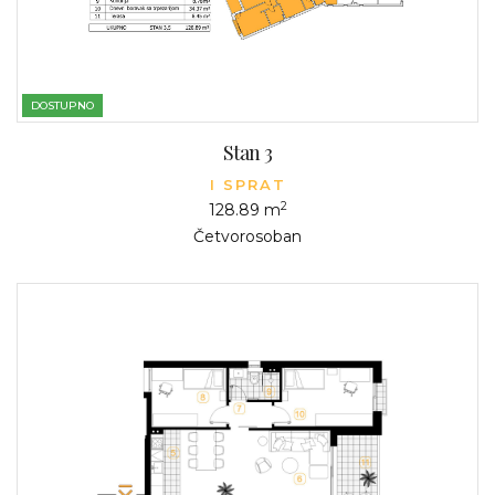
DOSTUPNO
Stan 3
I SPRAT
2
128.89 m
Četvorosoban