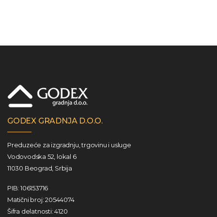
GODEX GRADNJA D.O.O.
Preduzeće za izgradnju, trgovinu i usluge
Vodovodska 52, lokal 6
11030 Beograd, Srbija
PIB: 106153716
Matični broj: 20544074
Šifra delatnosti: 4120