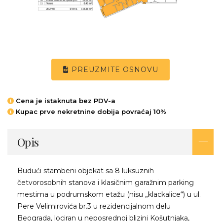
PREUZMITE OSNOVU
Cena je istaknuta bez PDV-a
Kupac prve nekretnine dobija povraćaj 10%
Opis
Budući stambeni objekat sa 8 luksuznih
četvorosobnih stanova i klasičnim garažnim parking
mestima u podrumskom etažu (nisu „klackalice“) u ul.
Pere Velimirovića br.3 u rezidencijalnom delu
Beograda, lociran u neposrednoj blizini Košutnjaka,