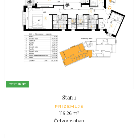
DOSTUPNO
Stan 1
PRIZEMLJE
2
119.26 m
Četvorosoban