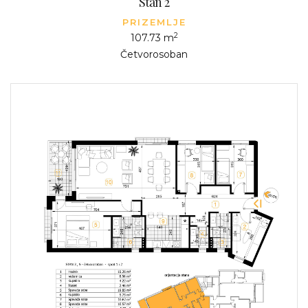
Stan 2
PRIZEMLJE
2
107.73 m
Četvorosoban