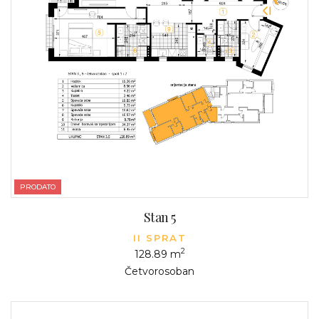
PRODATO
Stan 5
II SPRAT
2
128.89 m
Četvorosoban