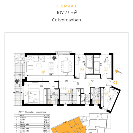
II SPRAT
2
107.73 m
Četvorosoban