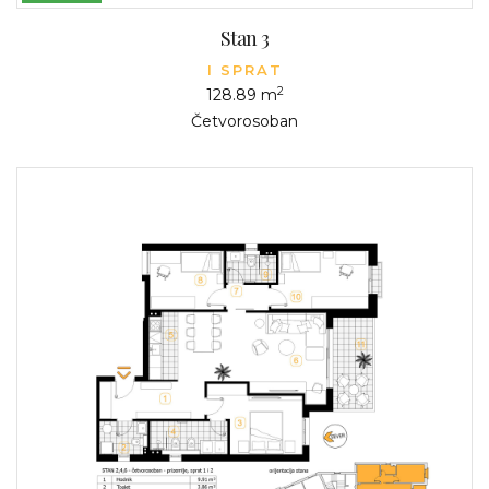
Stan 3
I SPRAT
2
128.89 m
Četvorosoban