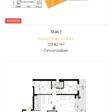
PRODATO
Stan 7
POVUČENI SPRAT
2
129.82 m
Četvorosoban