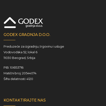
GODEX GRADNJA D.O.O.
Preduzeće za izgradnju, trgovinu i usluge
Vodovodska 52, lokal 6
11030 Beograd, Srbija
PIB: 106153716
Matični broj: 20544074
Šifra delatnosti: 4120
KONTAKTIRAJTE NAS