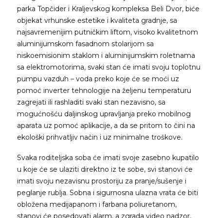
parka Topčider i Kraljevskog kompleksa Beli Dvor, biće
objekat vrhunske estetike i kvaliteta gradnje, sa
najsavremenijim putničkim liftom, visoko kvalitetnom
aluminijumskom fasadnom stolarijom sa
niskoemisionim staklom i aluminijumskim roletnama
sa elektromotorima, svaki stan će imati svoju toplotnu
pumpu vazduh – voda preko koje će se moći uz
pomoć inverter tehnologije na željenu temperaturu
zagrejati ili rashladiti svaki stan nezavisno, sa
mogućnošću daljinskog upravljanja preko mobilnog
aparata uz pomoć aplikacije, a da se pritom to čini na
ekološki prihvatljiv način i uz minimalne troškove.
Svaka roditeljska soba će imati svoje zasebno kupatilo
u koje će se ulaziti direktno iz te sobe, svi stanovi će
imati svoju nezavisnu prostoriju za pranje/sušenje i
peglanje rublja. Sobna i sigurnosna ulazna vrata će biti
obložena medijapanom i farbana poliuretanom,
stanovi će posedovati alarm, a zgrada video nadzor,