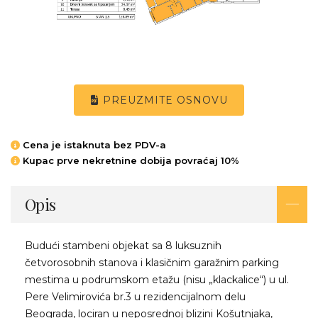
PREUZMITE OSNOVU
Cena je istaknuta bez PDV-a
Kupac prve nekretnine dobija povraćaj 10%
Opis
Budući stambeni objekat sa 8 luksuznih
četvorosobnih stanova i klasičnim garažnim parking
mestima u podrumskom etažu (nisu „klackalice“) u ul.
Pere Velimirovića br.3 u rezidencijalnom delu
Beograda, lociran u neposrednoj blizini Košutnjaka,