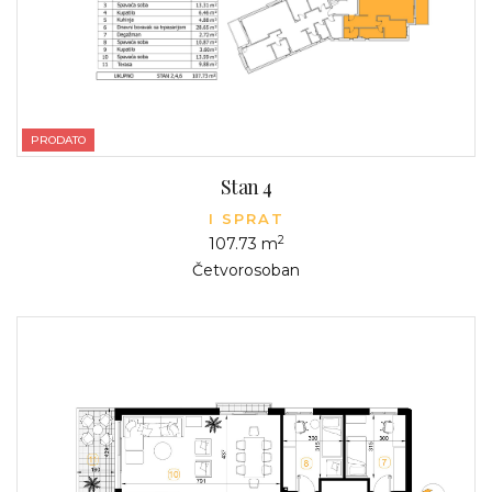
PRODATO
Stan 4
I SPRAT
2
107.73 m
Četvorosoban