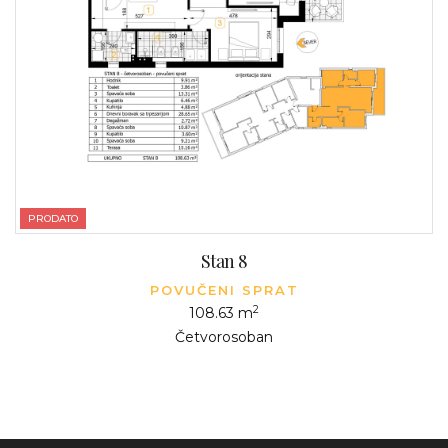
PRODATO
Stan 8
POVUČENI SPRAT
2
108.63 m
Četvorosoban