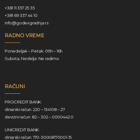
+381 11 357 25 35
+381 69 337 44 10
info@godexgradnja.rs
RADNO VREME
Ponedeljak – Petak: 09h – 16h
Subota, Nedelja: Ne radimo
RAČUNI
PROCREDIT BANK:
dinarski račun: 220 – 134108 – 27
devizni račun: 82 – 302 – 0000442.0
UNICREDIT BANK:
dinarski račun: 170-30008170001-15